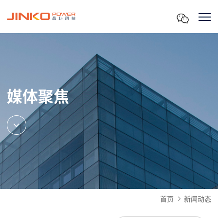
媒体聚焦
首页
新闻动态