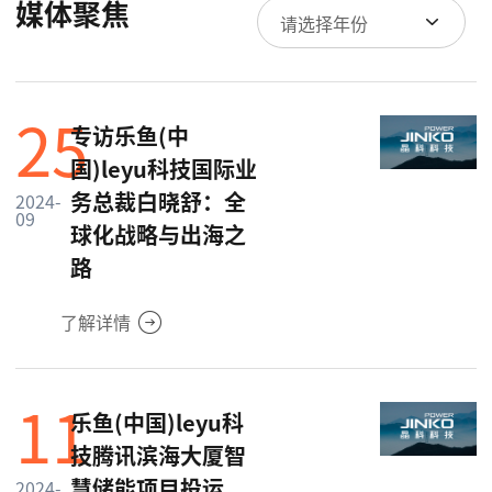
媒体聚焦
请选择年份
25
专访乐鱼(中
国)leyu科技国际业
务总裁白晓舒：全
2024-
09
球化战略与出海之
路
了解详情
11
乐鱼(中国)leyu科
技腾讯滨海大厦智
慧储能项目投运
2024-